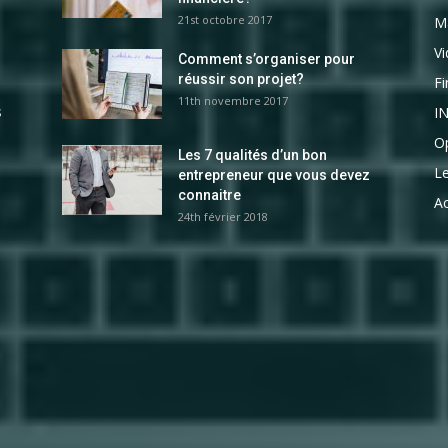
21st octobre 2017
M
V
Comment s’organiser pour
réussir son projet?
F
11th novembre 2017
s
I
Op
Les 7 qualités d’un bon
L
entrepreneur que vous devez
connaitre
Ac
24th février 2018