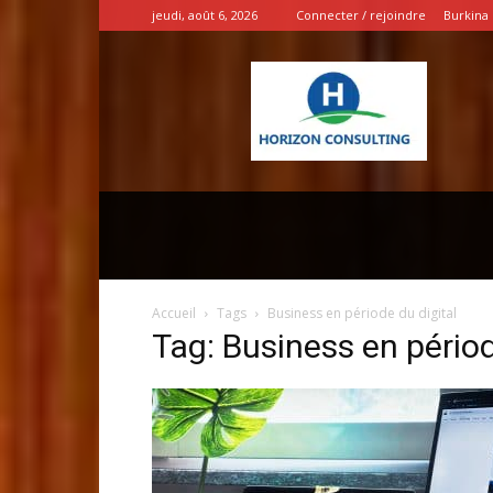
jeudi, août 6, 2026
Connecter / rejoindre
Burkina
INSPIRATION
ENTREPRENEURS
Accueil
Tags
Business en période du digital
Tag: Business en périod