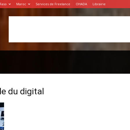
 Faso
Maroc
Services de Freelance
OHADA
Librairie
e du digital