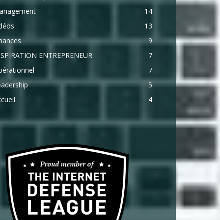
anagement
14
idéos
13
inances
9
NSPIRATION ENTREPRENEUR
7
érationnel
7
eadership
5
cueil
4