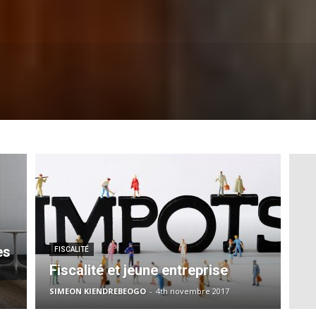
es
FISCALITÉ
Fiscalité et jeune entreprise
SIMEON KIENDREBEOGO
-
4th novembre 2017