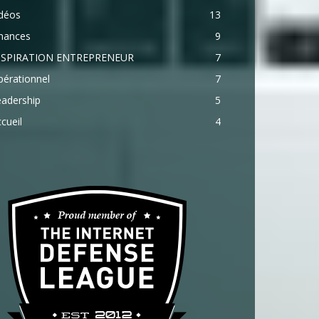
idéos
13
inances
9
NSPIRATION ENTREPRENEUR
7
érationnel
7
eadership
5
cueil
4