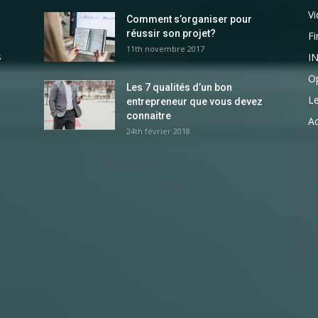
V
Comment s’organiser pour
réussir son projet?
F
11th novembre 2017
s
I
Op
Les 7 qualités d’un bon
L
entrepreneur que vous devez
connaitre
Ac
24th février 2018