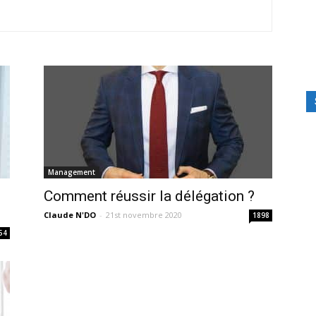
Management
Comment réussir la délégation ?
Claude N'DO
-
21st novembre 2020
1898
54