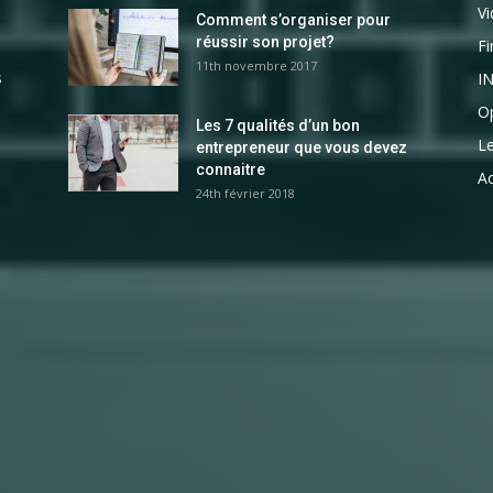
V
Comment s’organiser pour
réussir son projet?
F
11th novembre 2017
s
I
Op
Les 7 qualités d’un bon
L
entrepreneur que vous devez
connaitre
Ac
24th février 2018