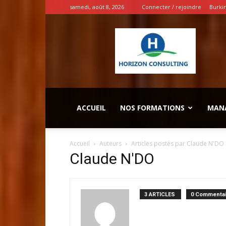
samedi, août 8, 2026
Connecter / rejoindre
Burki
INSPIRATION
ENTREPRENEURS
ACCUEIL
NOS FORMATIONS
MAN
Accueil
Auteurs
Articles postés par Claude N'DO
Claude N'DO
3 ARTICLES
0 Commentai