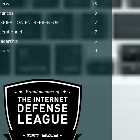
idéos
13
inances
9
NSPIRATION ENTREPRENEUR
7
érationnel
7
eadership
5
cueil
4