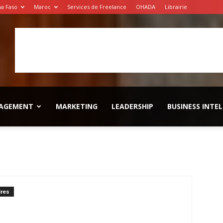
na Faso
Maroc
Services de Freelance
OHADA
Librairie
AGEMENT
MARKETING
LEADERSHIP
BUSINESS INTE
res