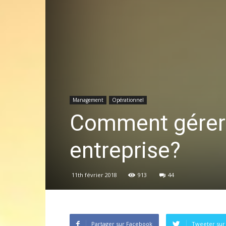
Management
Opérationnel
Comment gérer l
entreprise?
11th février 2018
913
44
Partager sur Facebook
Tweeter sur 